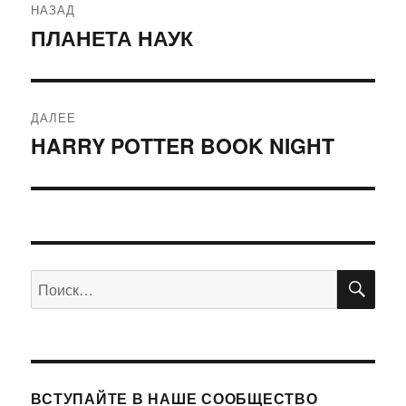
НАЗАД
по
ПЛАНЕТА НАУК
Предыдущая
запись:
записям
ДАЛЕЕ
HARRY POTTER BOOK NIGHT
Следующая
запись:
ПО
Искать:
ВСТУПАЙТЕ В НАШЕ СООБЩЕСТВО