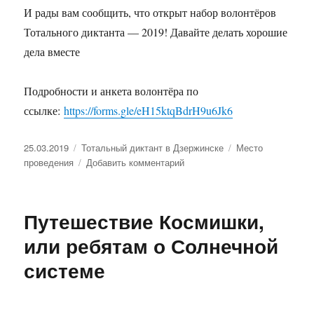
И рады вам сообщить, что открыт набор волонтёров
Тотального диктанта — 2019! Давайте делать хорошие
дела вместе
Подробности и анкета волонтёра по
ссылке:
https://forms.gle/eH15ktqBdrH9u6Jk6
Опубликовано
25.03.2019
Рубрики
Тотальный диктант в Дзержинске
Метки
Место
проведения
Добавить комментарий
к
записи
Площадки
проведения
Путешествие Космишки,
Тотального
диктанта
или ребятам о Солнечной
в
системе
Дзержинске