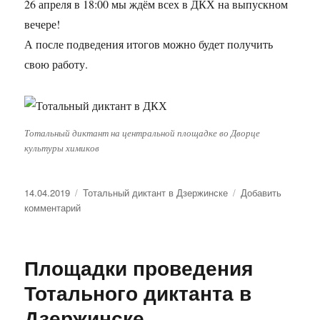
26 апреля в 18:00 мы ждём всех в ДКХ на выпускном
вечере!
А после подведения итогов можно будет получить
свою работу.
Тотальный диктант на центральной площадке во Дворце
культуры химиков
Опубликовано
14.04.2019
Рубрики
Тотальный диктант в Дзержинске
Добавить
комментарий
к
записи
В
Дзержинске
Площадки проведения
прошел
Тотальный
Тотального диктанта в
диктант
Дзержинске