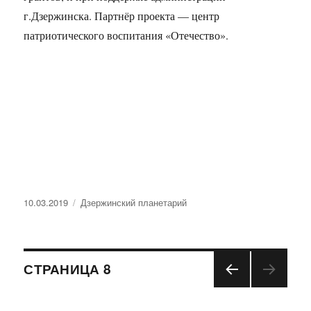
г.Дзержинска. Партнёр проекта — центр
патриотического воспитания «Отечество».
Опубликовано
10.03.2019
Рубрики
Дзержинский планетарий
Навигация
СТРАНИЦА
8
ПРЕ
по
ДЫД