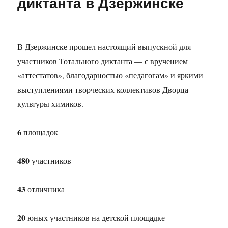
диктанта в Дзержинске
победой
в
битве
учёных
В Дзержинске прошел настоящий выпускной для
«Science
slam»!
участников Тотального диктанта — с вручением
«аттестатов», благодарностью «педагогам» и яркими
выступлениями творческих коллективов Дворца
культуры химиков.
6
площадок
480
участников
43
отличника
20
юных участников на детской площадке