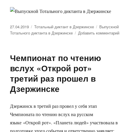
Опубликовано
27.04.2019
Рубрики
Тотальный диктант в Дзержинске
Метки
Выпускной
Тотального диктанта в Дзержинске
Добавить комментарий
к
записи
Выпус
Тоталь
Чемпионат по чтению
диктан
в
вслух «Открой рот»
Дзерж
третий раз прошел в
Дзержинске
Дзержинск в третий раз провел у себя этап
Чемпионата по чтению вслух на русском
языке «Открой рот». «Планета людей» участвовала в
подготовке этого события и ответственно заявляет: