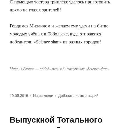
С помощью тостера триплекс удалось приготовить
прямо на глазах зрителей!
Гордимся Михаилом и желаем ему удачи на битве
молодых учёных в Тобольске, куда отправятся
победители «Science slam» из разных городов!
Михаил Егоров — победитель в битве ученых «Science slam»
Опубликовано
19.05.2019
Рубрики
Наши люди
Добавить комментарий
к
записи
Поздравляем
Михаила
Выпускной Тотального
Егорова
с