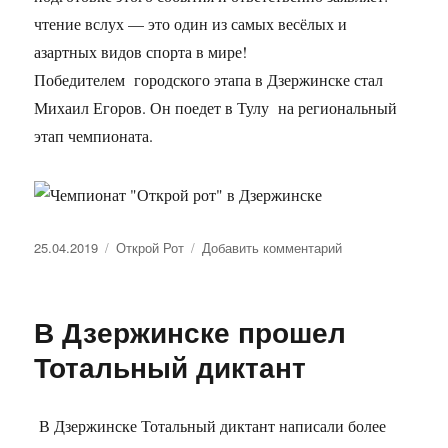
чтение вслух — это один из самых весёлых и
азартных видов спорта в мире!
Победителем городского этапа в Дзержинске стал
Михаил Егоров. Он поедет в Тулу на региональный
этап чемпионата.
Опубликовано
25.04.2019
Рубрики
Открой Рот
Добавить комментарий
к
записи
Чемпионат
по
В Дзержинске прошел
чтению
вслух
Тотальный диктант
«Открой
рот»
третий
В Дзержинске Тотальный диктант написали более
раз