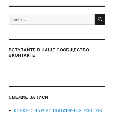
УЩА
записям
Я
СТРА
ПО
Искать:
НИЦ
А
ВСТУПАЙТЕ В НАШЕ СООБЩЕСТВО
ВКОНТАКТЕ
СВЕЖИЕ ЗАПИСИ
КОНКУРС НАУЧНО-ПОПУЛЯРНЫХ ТЕКСТОВ